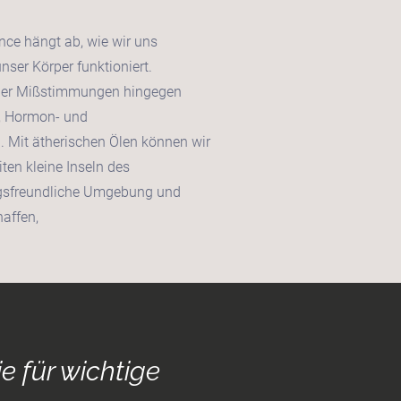
ce hängt ab, wie wir uns
nser Körper funktioniert.
oder Mißstimmungen hingegen
, Hormon- und
 Mit ätherischen Ölen können wir
ten kleine Inseln des
gsfreundliche Umgebung und
affen,
e für wichtige