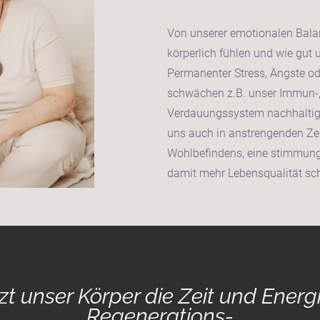
Von unserer emotionalen Balan
körperlich fühlen und wie gut u
Permanenter Stress, Ängste 
schwächen z.B. unser Immun-
Verdauungssystem nachhaltig.
uns auch in anstrengenden Zei
Wohlbefindens, eine stimmun
damit mehr Lebensqualität sch
zt unser Körper die Zeit und Energi
Regenerations-